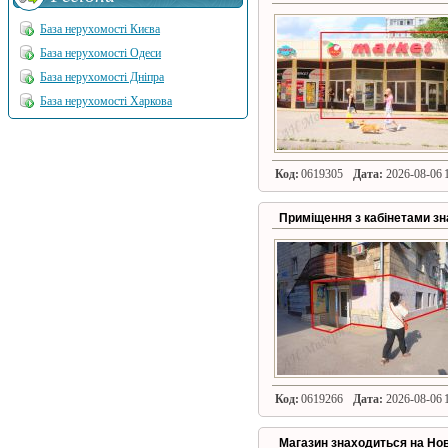
База нерухомості Києва
База нерухомості Одеси
База нерухомості Дніпра
База нерухомості Харкова
Код:
0619305
Дата:
2026-08-06 1
Приміщення з кабінетами зн
Код:
0619266
Дата:
2026-08-06 1
Магазин знаходиться на Нов