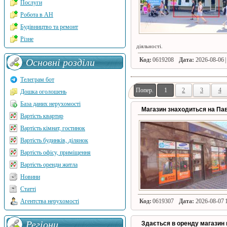
Послуги
Робота в АН
Будівництво та ремонт
Різне
діяльності.
Код:
0619208
Дата:
2026-08-06 |
Основні розділи
Телеграм бот
Попер.
1
2
3
4
Дошка оголошень
База даних нерухомості
Магазин знаходиться на Пав
Вартість квартир
Вартість кімнат, гостинок
Вартість будинків, ділянок
Вартість офісу, приміщення
Вартість оренди житла
Новини
Статті
Код:
0619307
Дата:
2026-08-07 1
Агентства нерухомості
Регіони
Здається в оренду магазин в