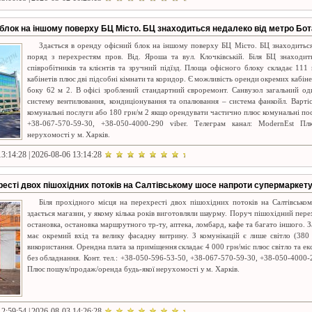
блок на іншому поверху БЦ Місто. БЦ знаходиться недалеко від метро Бот
Здається в оренду офісний блок на іншому поверху БЦ Місто. БЦ знаходиться
поряд з перехрестям пров. Від. Яроша та вул. Клочківській. Біля БЦ знаходит
співробітників та клієнтів та зручний підїзд. Площа офісного блоку складає 111
кабінетів плюс дві підсобні кімнати та коридор. Є можливість оренди окремих кабіне
боку 62 м 2. В офісі зроблений стандартний євроремонт. Санвузол загальний о
систему вентилювання, кондиціонування та опалювання – система фанкойл. Варті
комунальні послуги або 180 грн/м 2 якщо орендувати частично плюс комунальні посл
+38-067-570-59-30, +38-050-4000-290 viber. Телеграм канал: ModernEst Пл
нерухомості у м. Харків.
3:14:28 | 2026-08-06 13:14:28
хресті двох пішохідних потоків на Салтівському шосе напроти супермаркет
Біля прохідного місця на перехресті двох пішохідних потоків на Салтівськ
здається магазин, у якому кілька років виготовляли шаурму. Поруч пішохідний пере
остановка, остановка маршрутного тр-ту, аптека, ломбард, кафе та багато іншого. 
має окремий вхід та велику фасадну витрину. З комунікацій є лише світло (380 
використання. Орендна плата за приміщення складає 4 000 грн/міс плюс світло та екс
без обладнання. Конт. тел.: +38-050-596-53-50, +38-067-570-59-30, +38-050-4000-2
Плюс пошук/продаж/оренда будь-якої нерухомості у м. Харків.
2:59:54 | 2026-08-03 14:26:28