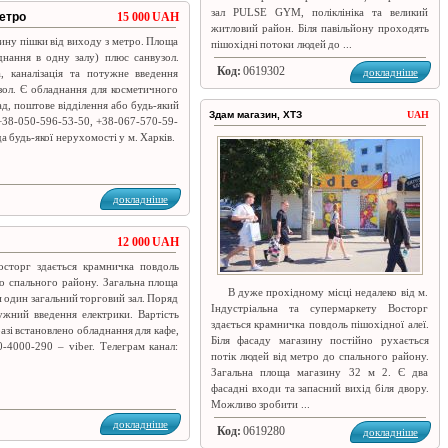
зал PULSE GYM, поліклініка та великий
метро
15 000 UAH
житловий район. Біля павільйону проходять
ину пішки від виходу з метро. Площа
пішохідні потоки людей до ...
днання в одну залу) плюс санвузол.
Код:
0619302
докладніше
 каналізація та потужне введення
узол. Є обладнання для косметичного
д, поштове відділення або будь-який
Здам магазин, ХТЗ
UAH
: +38-050-596-53-50, +38-067-570-59-
 будь-якої нерухомості у м. Харків.
докладніше
12 000 UAH
осторг здається крамничка повдоль
до спального району. Загальна площа
В дуже прохідному місці недалеко від м.
и один загальний торговий зал. Поряд
Індустріальна та супермаркету Восторг
тужний введення електрики. Вартість
здається крамничка повдоль пішохідної алеї.
азі встановлено обладнання для кафе,
Біля фасаду магазину постійно рухається
0-4000-290 – viber. Телеграм канал:
потік людей від метро до спального району.
Загальна площа магазину 32 м 2. Є два
фасадні входи та запасний вихід біля двору.
Можливо зробити ...
докладніше
Код:
0619280
докладніше