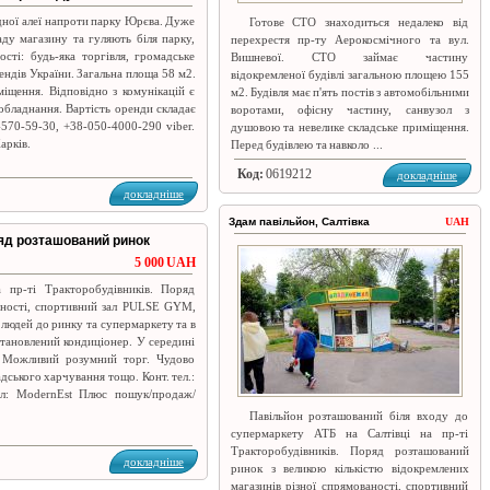
дної алеї напроти парку Юрєва. Дуже
Готове СТО знаходиться недалеко від
ду магазину та гуляють біля парку,
перехрестя пр-ту Аерокосмічного та вул.
сті: будь-яка торгівля, громадське
Вишневої. СТО займає частину
ендів України. Загальна площа 58 м2.
відокремленої будівлі загальною площею 155
міщення. Відповідно з комунікацій є
м2. Будівля має п'ять постів з автомобільними
з обладнання. Вартість оренди складає
воротами, офісну частину, санвузол з
-570-59-30, +38-050-4000-290 viber.
душовою та невелике складське приміщення.
арків.
Перед будівлею та навколо ...
Код:
0619212
докладніше
докладніше
Здам павільйон, Салтівка
UAH
ряд розташований ринок
5 000 UAH
 пр-ті Тракторобудівників. Поряд
ваності, спортивний зал PULSE GYM,
 людей до ринку та супермаркету та в
становлений кондиціонер. У середині
. Можливий розумний торг. Чудово
дського харчування тощо. Конт. тел.:
нал: ModernEst Плюс пошук/продаж/
Павільйон розташований біля входу до
супермаркету АТБ на Салтівці на пр-ті
Тракторобудівників. Поряд розташований
докладніше
ринок з великою кількістю відокремлених
магазинів різної спрямованості, спортивний