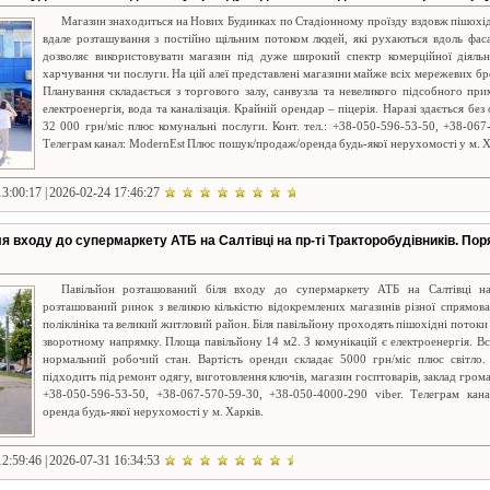
Магазин знаходиться на Нових Будинках по Стадіонному проїзду вздовж пішохі
вдале розташування з постійно щільним потоком людей, які рухаються вдоль фаса
дозволяє використовувати магазин під дуже широкий спектр комерційної діяльно
харчування чи послуги. На цій алеї представлені магазини майже всіх мережевих бр
Планування складається з торгового залу, санвузла та невеликого підсобного при
електроенергія, вода та каналізація. Крайній орендар – піцерія. Наразі здається бе
32 000 грн/міс плюс комунальні послуги. Конт. тел.: +38-050-596-53-50, +38-067
Телеграм канал: ModernEst Плюс пошук/продаж/оренда будь-якої нерухомості у м. Х
3:00:17 | 2026-02-24 17:46:27
я входу до супермаркету АТБ на Салтівці на пр-ті Тракторобудівників. По
Павільйон розташований біля входу до супермаркету АТБ на Салтівці на
розташований ринок з великою кількістю відокремлених магазинів різної спрямо
поліклініка та великий житловий район. Біля павільйону проходять пішохідні потоки
зворотному напрямку. Площа павільйону 14 м2. З комунікацій є електроенергія. В
нормальний робочий стан. Вартість оренди складає 5000 грн/міс плюс світло
підходить під ремонт одягу, виготовлення ключів, магазин госптоварів, заклад грома
+38-050-596-53-50, +38-067-570-59-30, +38-050-4000-290 viber. Телеграм ка
оренда будь-якої нерухомості у м. Харків.
2:59:46 | 2026-07-31 16:34:53