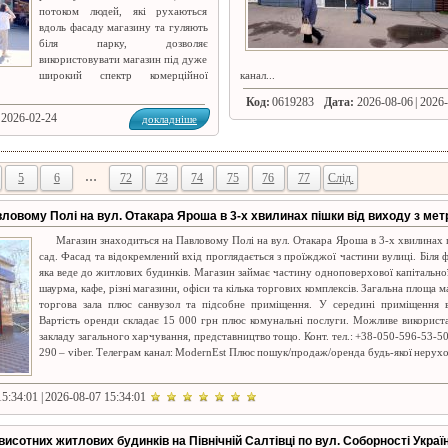
потоком людей, які рухаються
вдоль фасаду магазину та гуляють
біля парку, дозволяє
використовувати магазин під дуже
широкий спектр комерційної
канал...
Код:
0619283
Дата:
2026-08-06 | 2026
 2026-02-24
докладніше
…
5
6
72
73
74
75
76
77
Слід.
ловому Полі на вул. Отакара Яроша в 3-х хвилинах пішки від виходу з мет
Магазин знаходиться на Павловому Полі на вул. Отакара Яроша в 3-х хвилинах 
сад. Фасад та відокремлений вхід проглядається з проїжджої частини вулиці. Біля 
яка веде до житлових будинків. Магазин займає частину одноповерхової капітальної
шаурма, кафе, різні магазини, офіси та кілька торгових комплексів. Загальна площа ма
торгова зала плюс санвузол та підсобне приміщення. У середині приміщення 
Вартість оренди складає 15 000 грн плюс комунальні послуги. Можливе використа
закладу загального харчування, представництво тощо. Конт. тел.: +38-050-596-53-5
290 – viber. Телеграм канал: ModernEst Плюс пошук/продаж/оренда будь-якої нерухо
5:34:01 | 2026-08-07 15:34:01
исотних житлових будинків на Північній Салтівці по вул. Соборності Укра