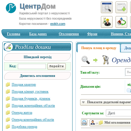
Центр
Дом
Харківський портал з нерухомості
База нерухомості без посередників
Коротке посилання -
estkh.com
Головна
База даних
Оголошення
Фірми
Новини, Ста
Розділи дошки
Пошук площ в оренду
Дод
Швидкий перехід
Оренд
Код:
Тип об'єкту:
Дивитись оголошення
ві
Продаж квартир
Діапазон цін:
Продаж кімнат, гостинок
Продаж будинків, ділянок
Показати додаткові парам
Продаж комерційних об'єктів
Оренда житла
Сортувати за:
Оренда комерційних об'єктів
Мої оголошення
->
Подобова оренда