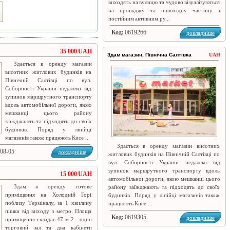
виходять на вулицю та чудово візуалізуються
на проїжджу та пішохідну частину з
постійним активним ру...
Код:
0619266
докладніше
35 000 UAH
Здам магазин, Північна Салтівка
UAH
Здається в оренду магазин
висотних житлових будинків на
Північній Салтівці по вул.
Соборності України недалеко від
зупинок маршрутного транспорту
вдоль автомобільної дороги, якою
мешканці цього району
заїжджають та підходять до своїх
будинків. Поряд у лінійці
магазинів також працюють Кисе ...
Здається в оренду магазин висотних
-08-05
докладніше
житлових будинків на Північній Салтівці по
вул. Соборності України недалеко від
зупинок маршрутного транспорту вдоль
15 000 UAH
автомобільної дороги, якою мешканці цього
Здам в оренду готове
району заїжджають та підходять до своїх
приміщення на Холодній Горі
будинків. Поряд у лінійці магазинів також
поблизу Терміналу, за 1 хвилину
працюють Кисе ...
пішки від виходу з метро. Площа
Код:
0619305
докладніше
приміщення складає 47 м 2 - один
торговий зал та два кабінети