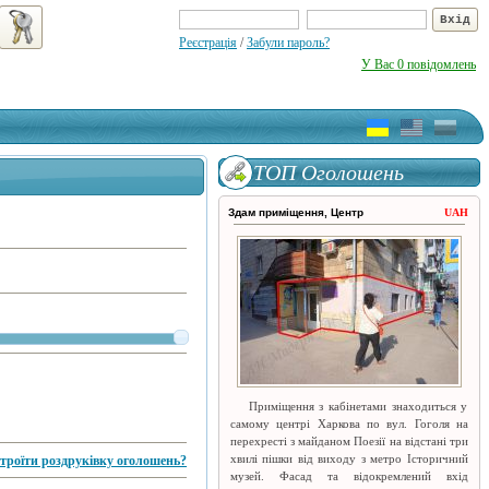
Реєстрація
/
Забули пароль?
У Вас 0 повідомлень
ТОП Оголошень
Здам приміщення, Центр
UAH
Приміщення з кабінетами знаходиться у
самому центрі Харкова по вул. Гоголя на
перехресті з майданом Поезії на відстані три
хвилі пішки від виходу з метро Історичний
троїти роздруківку оголошень?
музей. Фасад та відокремлений вхід