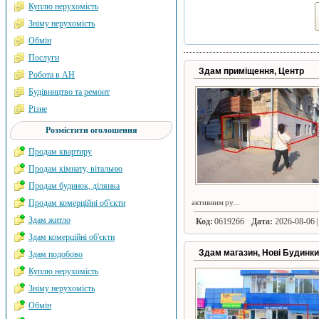
Куплю нерухомість
Зніму нерухомість
Обмін
Послуги
Здам приміщення, Центр
Робота в АН
Будівництво та ремонт
Різне
Розмістити оголошення
Продам квартиру
Продам кімнату, вітальню
Продам будинок, ділянка
Продам комерційні об'єкти
активним ру...
Здам житло
Код:
0619266
Дата:
2026-08-06 |
Здам комерційні об'єкти
Здам магазин, Нові Будинки
Здам подобово
Куплю нерухомість
Зніму нерухомість
Обмін