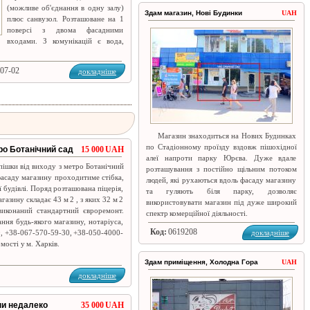
(можливе об'єднання в одну залу)
Здам магазин, Нові Будинки
UAH
плюс санвузол. Розташоване на 1
поверсі з двома фасадними
входами. З комунікацій є вода,
-07-02
докладніше
Магазин знаходиться на Нових Будинках
по Стадіонному проїзду вздовж пішохідної
ро Ботанічний сад
15 000 UAH
алеї напроти парку Юрєва. Дуже вдале
пішки від виходу з метро Ботанічний
розташування з постійно щільним потоком
фасаду магазину проходитиме стібка,
людей, які рухаються вдоль фасаду магазину
 будівлі. Поряд розташована піцерія,
та гуляють біля парку, дозволяє
газину складає 43 м 2 , з яких 32 м 2
використовувати магазин під дуже широкий
виконаний стандартний євроремонт.
спектр комерційної діяльності.
ння будь-якого магазину, нотаріуса,
Код:
0619208
0, +38-067-570-59-30, +38-050-4000-
докладніше
мості у м. Харків.
Здам приміщення, Холодна Гора
UAH
докладніше
їни недалеко
35 000 UAH