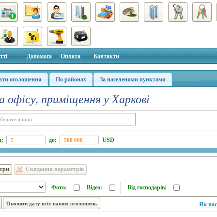
тті
Допомога
Оплата
Контакти
ати оголошення
По районах
За населеними пунктами
а офісу, приміщення у Харкові
д:
до:
USD
етри
Скидання параметрів
Фото:
Відео:
Від господарів:
Як нас