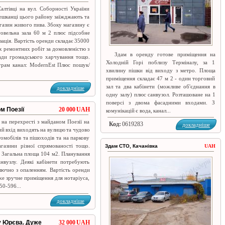
алтівці на вул. Соборності України
мешканці цього району заїжджають та
агазин живого пива. Збоку магазину є
говельна зала 60 м 2 плюс підсобне
ізація. Вартість оренди складає 35000
х ремонтних робіт за домовленістю з
Здам в оренду готове приміщення на
лади громадського харчування тощо.
Холодній Горі поблизу Терміналу, за 1
еграм канал: ModernEst Плюс пошук/
хвилину пішки від виходу з метро. Площа
приміщення складає 47 м 2 - один торговий
зал та два кабінети (можливе об'єднання в
докладніше
одну залу) плюс санвузол. Розташоване на 1
поверсі з двома фасадними входами. З
м Поезії
20 000 UAH
комунікацій є вода, канал...
 на перехресті з майданом Поезії на
Код:
0619283
докладніше
ий вхід виходять на вулицю та чудово
омобілів та пішоходів та на паркову
агазини різної спрямованості тощо.
Здам СТО, Качанівка
UAH
. Загальна площа 104 м2. Планування
нвузлу. Деякі кабінети потребують
ключно з опаленням. Вартість оренди
же зручне приміщення для нотаріуса,
50-596...
докладніше
у Юрєва. Дуже
32 000 UAH