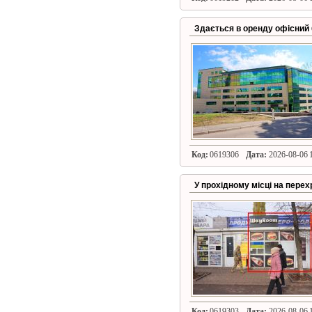
Здається в оренду офісний 
Код:
0619306
Дата:
2026-08-06 1
У прохідному місці на пере
Код:
0619303
Дата:
2026-08-06 1