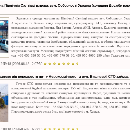
на Північній Салтівці вздовж вул. Соборності України (колишня Дружби на
Здається в оренду магазин на Північній Салтівці вздовж вул. Соборності Ук
Агормолом та Винами світу недалеко від супермаркету АТБ, магазину Посад, 
розташовані магазини: Розетка, Два батоні, Аптека АНЦ, Аврора, Куліничі, кавярні
знаходиться висотний житловий район з великою кількістю населення. Площа магази
скловітрина на фасадній частині, відокремлений вхід, санвузол та електроенергі
керамічна плитка, стіни під фарбування, обладнаний санвузол, зроблено стандартне
фасадом магазину – загальна зона паркування для клієнтів магазинів. Вартіст
комунальні послуги. Мешканці потребують м'ясний магазин, євротоварів, непродовол
тел.: +38-050-596-53-50, +38-067-570-59-30, +38-050-4000-290 viber. Телеграм кана
2:59:18 | 2026-06-18 12:07:50
алеко від перехрестя пр-ту Аерокосмічного та вул. Вишневої. СТО займає
Готове СТО знаходиться недалеко від перехрестя пр-ту Аерокосмічного та 
відокремленої будівлі загальною площею 155 м2. Будівля має п'ять постів з автом
санвузол з душовою та невелике складське приміщення. Перед будинком та навкол
обладнання є три підйомники, обладнання для шиномонтажу, одна яма, компрес
інструменти, офісна меблі тощо. З комунікацій є електроенергія, вода, каналізація. В
плюс комунальні. Конт. тел.: +38-050-596-53-50, +38-067-570-59-30, +38-050-4000-
Плюс пошук/продаж/оренда будь-якої нерухомості у м. Харків.
3:00:18 | 2026-03-02 16:25:13