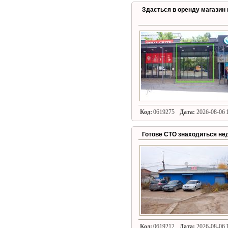
Здається в оренду магазин 
Код:
0619275
Дата:
2026-08-06 1
Готове СТО знаходиться нед
Код:
0619212
Дата:
2026-08-06 1