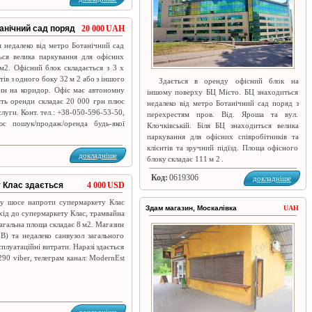
анічний сад поряд
20 000 UAH
 недалеко від метро Ботанічний сад
ься велика паркування для офісних
 м2. Офісний блок складається з 3 х
тів з одного боку 32 м 2 або з іншого
Здається в оренду офісний блок на
дин на коридор. Офіс має автономну
іншому поверху БЦ Місто. БЦ знаходиться
сть оренди складає 20 000 грн плюс
недалеко від метро Ботанічний сад поряд з
уги. Конт. тел.: +38-050-596-53-50,
перехрестям пров. Від. Яроша та вул.
юс пошук/продаж/оренда будь-якої
Клочківській. Біля БЦ знаходиться велика
паркування для офісних співробітників та
клієнтів та зручний підїзд. Площа офісного
докладніше
блоку складає 111 м 2 .
Код:
0619306
докладніше
у Клас здається
4 000 USD
ому шосе напроти супермаркету Клас
Здам магазин, Москалівка
UAH
хід до супермаркету Клас, трамвайна
Загальна площа складає 8 м2. Магазин
В) та недалеко санвузол загального
плуатаційні витрати. Наразі здається
90 viber, телеграм канал: ModernEst
докладніше