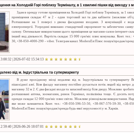
ення на Холодній Горі поблизу Терміналу, в 1 хвилині пішки від виходу з 
Здам в оренду готове приміщення на Холодній Горі поблизу Терміналу, за 1 хвил
приміщення складає 47 м 2 - один торговий зал та два кабінети (можливе об'є
Розташоване на 1 поверсі з двома фасадними входами. З комунікацій є вода,
електроенергії. Усередині виконано стандартний євроремонт та забезпечено санв
салону. Оптимальне використання цього приміщення це магазин-салон-інтернет-скла
інший вид діяльності. Вартість складає 15 000 грн/міс плюс комуналка. Конт. тел.
30, +38-050-4000-290 – viber. Телеграм канал: ModernEst Плюс пошук/продаж/оренда
3:00:32 | 2026-07-02 15:34:13
далеко від м. Індустріальна та супермаркету
В дуже прохідному місці недалеко від м. Індустріальна та супермаркету В
пішохідної алеї. Біля фасаду магазину постійно рухається потік людей від метро 
магазину 32 м 2. Є два фасадні входи та запасний вихід біля двору. Можливо зробит
розташовані аптека, зоомагазин, ринок Термінал, поліклініка тощо. Є досить по
оренди складає 12 000 грн/міс плюс світло. Можливе різноцільове використання. Нар
яке може залишитися. Конт. тел.: +38-050-596-53-50, +38-067-570-59-30, +38-05
ModernEst Плюс пошук/продаж/оренда будь-якої нерухомості у м. Харків.
2:59:40 | 2026-06-26 18:07:01