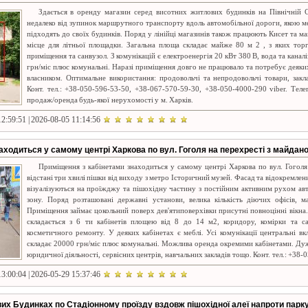
Здається в оренду магазин серед висотних житлових будинків на Північній С
недалеко від зупинок маршрутного транспорту вдоль автомобільної дороги, якою 
підходять до своїх будинків. Поряд у лінійці магазинів також працюють Кисет та м
місце для літньої площадки. Загальна площа складає майже 80 м 2 , з яких тор
приміщення та санвузол. З комунікацій є електроенергія 20 кВт 380 В, вода та канал
грн/міс плюс комунальні. Наразі приміщення довго не працювало та потребує деяки
власником. Оптимальне використання: продовольчі та непродовольчі товари, зак
Конт. тел.: +38-050-596-53-50, +38-067-570-59-30, +38-050-4000-290 viber. Тел
продаж/оренда будь-якої нерухомості у м. Харків.
2:59:51 | 2026-08-05 11:14:56
аходиться у самому центрі Харкова по вул. Гоголя на перехресті з майдано
Приміщення з кабінетами знаходиться у самому центрі Харкова по вул. Гоголя
відстані три хвилі пішки від виходу з метро Історичний музей. Фасад та відокремлен
візуалізуються на проїжджу та пішохідну частину з постійним активним рухом авт
зону. Поряд розташовані державні установи, велика кількість діючих офісів, м
Приміщення займає цокольний поверх дев'ятиповерхівки присутні повноцінні вікна
складається з 6 ти кабінетів площею від 8 до 14 м2, коридору, комірки та са
косметичного ремонту. У деяких кабінетах є меблі. Усі комунікації центральні в
складає 20000 грн/міс плюс комунальні. Можлива оренда окремими кабінетами. Ду
юридичної діяльності, сервісних центрів, навчальних закладів тощо. Конт. тел.: +38-0
3:00:04 | 2026-05-29 15:37:46
их Будинках по Стадіонному проїзду вздовж пішохідної алеї напроти парк