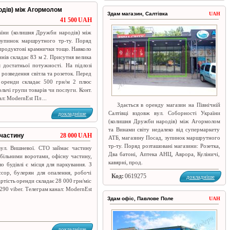
родів) між Агормолом
Здам магазин, Салтівка
UAH
41 500 UAH
раїни (колишня Дружби народів) між
зупинок маршрутного тр-ту. Поряд
, продуктові крамнички тощо. Навколо
нів складає 83 м 2. Присутня велика
я достатньої потужності. На підлозі
 розведення світла та розеток. Перед
ь оренди складає 500 грн/м 2 плюс
ьчі групи товарів чи послуги. Конт.
л: ModernEst Пл ...
Здається в оренду магазин на Північній
Салтівці вздовж вул. Соборності України
докладніше
(колишня Дружби народів) між Агормолом
та Винами світу недалеко від супермаркету
 частину
28 000 UAH
АТБ, магазину Посад, зупинок маршрутного
тр-ту. Поряд розташовані магазини: Розетка,
вул. Вишневої. СТО займає частину
Два батоні, Аптека АНЦ, Аврора, Куліничі,
обільними воротами, офісну частину,
кавярні, прод.
о будівлі є місця для паркування. З
сор, булерян для опалення, робочі
Код:
0619275
докладніше
артість оренди складає 28 000 грн/міс
290 viber. Телеграм канал: ModernEst
Здам офіс, Павлове Поле
UAH
докладніше