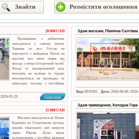
Знайти
Розмістити оголошення
20 000 UAH
Здам магазин, Північна Салтівка
Приміщення з кабінетами
знаходиться у самому центрі
Харкова по вул. Гоголя на
перехресті з майданом Поезії на
відстані три хвилі пішки від
виходу з метро Історичний музей.
Фасад та відокремлений вхід
виходять на вулицю та чудово
візуалізуються на проїжджу та
пішохідну частину з постійним
Код:
0619305
Дата:
2026-08-06 | 2026
 2026-05-29
докладніше
Здам приміщення, Холодна Гора
32 000 UAH
Магазин знаходиться на Нових
Будинках по Стадіонному проїзду
вздовж пішохідної алеї напроти
парку Юрєва. Дуже вдале
розташування з постійно щільним