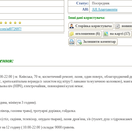
Статус:
Посередник
АН:
АН Апартаменти
Інші дані користувача:
Сторінка користувача
новини
h.com/ad072697/
оголошення (6)
на карті (17)
Залишити коментар
ення:
.00-22.00 ) м. Київська, 70 м, косметичний ремонт, лазня, один поверх, облагороджений 
іс, крита капітальна веранда із захистом від вітру/1 лавками та музичною колонкою), манг
ва піч (НВЧ), електрочайник, повноцінної кухні немає.
дина, мінімум 3 години).
лівець, газонна трава), тротуарні доріжки, гойдалка.
(стіл, сидіння, телевізор, опудало тварин), лазня дров'яна, з/в (туалет, душ з гідромасаж
 на 12 годину ( 10.00-22.00 ) складає 9000 гривень.