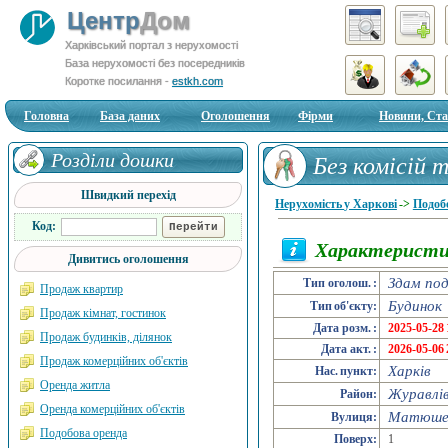
Центр
Дом
Харківський портал з нерухомості
База нерухомості без посередників
Коротке посилання -
estkh.com
Головна
База даних
Оголошення
Фірми
Новини, Ста
Розділи дошки
Без комісій т
Швидкий перехід
Київська, 70 
Нерухомість у Харкові
->
Подоб
Код:
Характеристи
Дивитись оголошення
Здам по
Тип оголош. :
Продаж квартир
Будинок
Тип об'єкту:
Продаж кімнат, гостинок
Дата розм. :
2025-05-28 
Продаж будинків, ділянок
Дата акт. :
2026-05-06 
Продаж комерційних об'єктів
Харків
Нас. пункт:
Оренда житла
Журавлі
Район:
Оренда комерційних об'єктів
Матюшен
Вулиця:
Подобова оренда
Поверх:
1