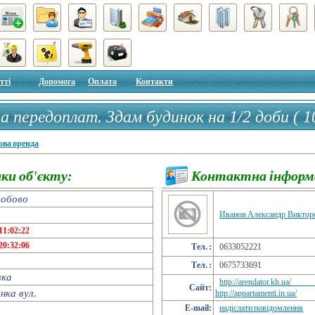
тті
Допомога
Оплата
Контакти
а передоплат. Здам будинок на 1/2 доби ( 10
м, косметичний ремонт, лазня, один поверх
ова оренда
ки об'єкту:
Контактна інформ
добово
Иванов Александр Виктор
11:02:22
20:32:06
Тел. :
0633052221
Тел. :
0675733691
вка
http://arendator.kh.ua/
Сайт:
ка вул.
http://appartamenti.in.ua/
E-mail:
надіслати повідомлення