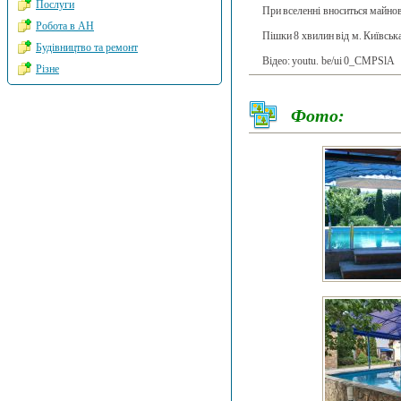
Послуги
При вселенні вноситься майнова
Робота в АН
Пішки 8 хвилин від м. Київськ
Будівництво та ремонт
Відео: youtu. be/ui 0_CMPSlA
Різне
Фото: