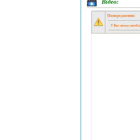
Відео:
Попередження:
У Вас немає необхі