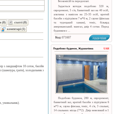
Без комісій та передоплат.
Задається котедж подобово 320 м,
євроремонт, 5 с/в, банкетний зал на 40 осіб,
альтанка з навісом на 25-35 осіб, критий
басейн з підігрівом 7 м*6 м, 2 сауни (фінська
 (0)
статті (0)
та турецький хамам), теніс, більярд
американський. мангал, двір 4 сотки. Перед
коментарі (1)
будинком є ​​...
Код:
071607
докладніше
Подобово будинок, Журавлівка
UAH
двір з ландшафтом 10 соток, басейн
ал (шампура, грати), холодильник з
Подобово будинок, 280 м, євроремонт,
банкетний зал, критий басейн з підігрівом 6
ем, умивальник).
м*3 м, сауна фінська, теніс, 4 с/в, 3 спальні,
14 спальних місць (7*2). Двір невеликий в 1