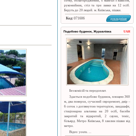
сотку, облагороджений, є мангал з навісом,
рукомийник, стіл та три лавки на 12 осіб.
Беруть до 20 людей. м. Київська, пішки.
Код:
071606
докладніше
Подобово будинок, Журавлівка
UAH
Без комісій та передоплат.
Здається подобово будинок, площею 360
м, два поверхи, сучасний євроремонт, двір –
6 соток з доглянутою територією, ландшафт,
стаціонарна альтанка на 20 осіб, басейн
закритий та відкритий, 2 сауни, теніс,
більярд. Метро Київська, 8 хвилин пішки від
метро.
Відео: youtu. ...