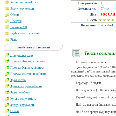
Куплю нерухомість
Поверховість:
1
Зніму нерухомість
70 кв.
Загальна пл. :
Ціна :
9 000 UAH
Обмін
Якість:
Послуги
Посилання:
https://estk
Робота в АН
Будівництво та ремонт
Різне
Розмістити оголошення
Текст оголош
Продам квартиру
Продам кімнату, вітальню
Без комісій та передоплат.
Здам будинок на 1/2 доби ( 10
Продам будинок, ділянка
відкритий 6 м*6 м, настільний тен
Продам комерційні об'єкти
морозильною камерою, мікрохвильо
Здам житло
Беруть до 15 людей.
Здам комерційні об'єкти
Лазня дров'яна (700 гривень/го
Здам подобово
Гарний ландшафт (високі туї, я
Куплю нерухомість
На 1-му поверсі вбиральня, хол 
Зніму нерухомість
Обмін
До 15 осіб оренда будинку лише