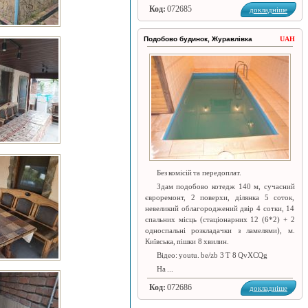
Код:
072685
докладніше
Подобово будинок, Журавлівка
UAH
Без комісій та передоплат.
Здам подобово котедж 140 м, сучасний
євроремонт, 2 поверхи, ділянка 5 соток,
невеликий облагороджений двір 4 сотки, 14
спальних місць (стаціонарних 12 (6*2) + 2
односпальні розкладачки з ламелями), м.
Київська, пішки 8 хвилин.
Відео: youtu. be/zb 3 T 8 QvXCQg
На ...
Код:
072686
докладніше