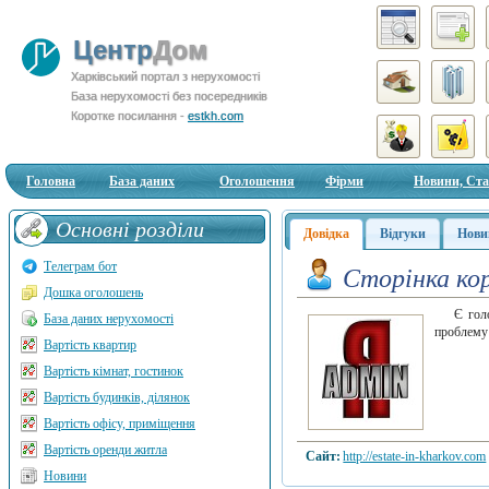
Центр
Дом
Харківський портал з нерухомості
База нерухомості без посередників
Коротке посилання -
estkh.com
Головна
База даних
Оголошення
Фірми
Новини, Ста
Основні розділи
Довідка
Відгуки
Нови
Телеграм бот
Сторінка ко
Дошка оголошень
Є гол
База даних нерухомості
проблему 
Вартість квартир
Вартість кімнат, гостинок
Вартість будинків, ділянок
Вартість офісу, приміщення
Вартість оренди житла
Сайт:
http://estate-in-kharkov.com
Новини