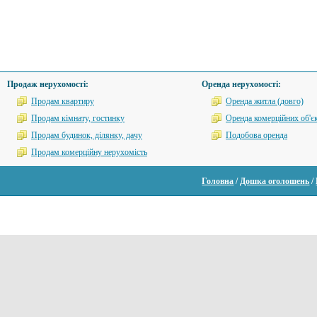
Продаж нерухомості:
Оренда нерухомості:
Продам квартиру
Оренда житла (довго)
Продам кімнату, гостинку
Оренда комерційних об'єк
Продам будинок, ділянку, дачу
Подобова оренда
Продам комерційну нерухомість
Головна
/
Дошка оголошень
/