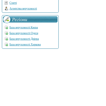
Статті
Агентства нерухомості
Регіони
База нерухомості Києва
База нерухомості Одеси
База нерухомості Дніпра
База нерухомості Харкова